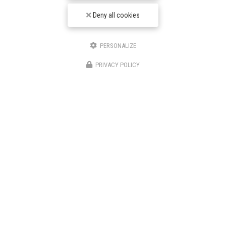
Une expertise reconnue pour vos aménagements
Deny all cookies
extérieursChez
ANTHONY FONTAINE PAYSAGISTE
, nous
sommes fiers de notre expertise en
aménagement extérieur
,
notamment…
PERSONALIZE
Toute l'actualité
PRIVACY POLICY
Paysagiste à Chambéry