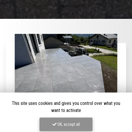
This site uses cookies and gives you control over what you
want to activate
15/04/2026
Réalisation d'une terrasse en carrelage
OK, accept all
grès cérame à Saint-Pierre d'Albigny