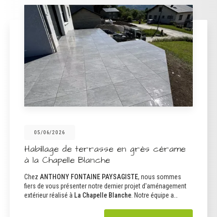
15/04/2026
Réalisation d'une terrasse en carrelage
grès cérame à Saint-Pierre d'Albigny
Une expertise reconnue pour vos aménagements
extérieursChez
ANTHONY FONTAINE PAYSAGISTE
, nous
sommes fiers de notre expertise en
aménagement extérieur
,
notamment…